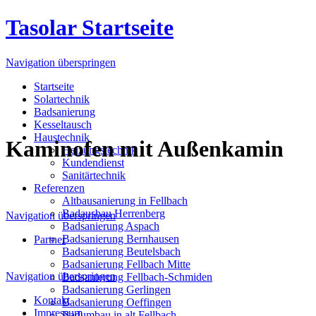
Tasolar Startseite
Navigation überspringen
Startseite
Solartechnik
Badsanierung
Kesseltausch
Haustechnik
Kaminofen mit Außenkamin
Heizungstechnik
Kundendienst
Sanitärtechnik
Referenzen
Altbausanierung in Fellbach
Badausbau Herrenberg
Navigation überspringen
Badsanierung Aspach
Badsanierung Bernhausen
Partner
Badsanierung Beutelsbach
Badsanierung Fellbach Mitte
Navigation überspringen
Badsanierung Fellbach-Schmiden
Badsanierung Gerlingen
Kontakt
Badsanierung Oeffingen
Impressum
Badumbau in alt Fellbach